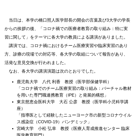
当日は、本学の橋口照人医学部長の開会の言葉及び3大学の学長
からの挨拶の後、「コロナ禍での医療者教育の取り組み：特に実
習に関して」をテーマに各大学の教員による講演がありました。
講演では、コロナ禍におけるチーム医療実習や臨床実習のあり
方、診療の現場での対応等、各大学の取組について報告があり、
活発な意見交換が行われました。
なお、各大学の講演演題は次のとおりでした。
鹿児島大学 八代 利香 教授（医学部保健学科）
「コロナ禍でのチーム医療実習の取り組み：バーチャル教材
を用いた専門職連携教育（IPE）と発展的構想」
東京慈恵会医科大学 大石 公彦 教授（医学科小児科学講
座）
「指導医として経験したニューヨーク市の新型コロナウイル
ス感染症（COVID-19）パンデミック」
宮崎大学 小松 弘幸 教授（医療人育成推進センター 臨床
医学教育部門）