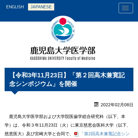
ENGLISH
JAPANESE
Toggl
naviga
【令和3年11月23日】「第２回高木兼寛記
念シンポジウム」を開催
2022年02月08日
鹿児島大学医学部および大学院医歯学総合研究科（以下、本
学）は、令和３年11月23日（火）に東京慈恵会医科大学（以下、
慈恵医大）及び宮崎大学と合同で、
「第2回高木兼寬記念シン