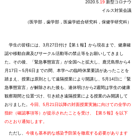
2020.5.
19
新型コロナウ
イルス対策会議
（医学部，歯学部，医歯学総合研究科，保健学研究科）
学生の皆様には、3月27日付け【第１報】から現在まで、健康確
認や移動自粛及びサークル活動等の禁止等をお願いしてきまし
た。その後、「緊急事態宣言」が全国へと拡大し、鹿児島県から4
月17日～5月6日までの間、本学への臨時休業要請があったことを
踏まえ、授業は原則として遠隔授業により開講し、5月14日に「緊
急事態宣言」が解除された後も、連休明けから2週間は学生の健康
観察期間と位置づけ、引き続き遠隔授業による授業のみ開講して
おりました。
今回、5月21日以降の対面授業実施に向けての全学の
指針（確認事項等）が提示されたことを受け、【第５報】を以下
のとおり通知します。
ただし、
今後も基本的な感染予防策を徹底する必要があります