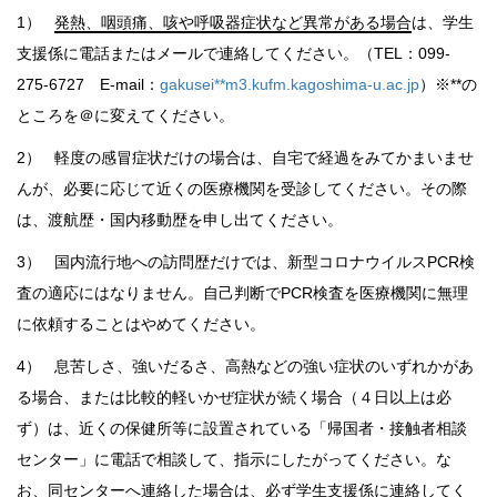
1）
発熱、咽頭痛、咳や呼吸器症状など異常がある場合
は、学生
支援係に電話またはメールで連絡してください。（TEL：099-
275-6727 E-mail：
gakusei**m3.kufm.kagoshima-u.ac.jp
）※**の
ところを＠に変えてください。
2） 軽度の感冒症状だけの場合は、自宅で経過をみてかまいませ
んが、必要に応じて近くの医療機関を受診してください。その際
は、渡航歴・国内移動歴を申し出てください。
3） 国内流行地への訪問歴だけでは、新型コロナウイルスPCR検
査の適応にはなりません。自己判断でPCR検査を医療機関に無理
に依頼することはやめてください。
4） 息苦しさ、強いだるさ、高熱などの強い症状のいずれかがあ
る場合、または比較的軽いかぜ症状が続く場合（４日以上は必
ず）は、近くの保健所等に設置されている「帰国者・接触者相談
センター」に電話で相談して、指示にしたがってください。な
お、同センターへ連絡した場合は、必ず学生支援係に連絡してく