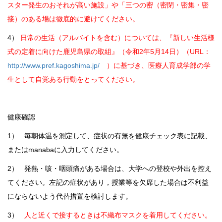
スター発生のおそれが高い施設」や「三つの密（密閉・密集・密
接）のある場は徹底的に避けてください。
4）
日常の生活（アルバイトを含む）については、『新しい生活様
式の定着に向けた鹿児島県の取組』（令和2年5月14日）（URL：
http://www.pref.kagoshima.jp/
）に基づき、医療人育成学部の学
生として自覚ある行動をとってください。
健康確認
1） 毎朝体温を測定して、症状の有無を健康チェック表に記載、
またはmanabaに入力してください。
2） 発熱・咳・咽頭痛がある場合は、大学への登校や外出を控え
てください。左記の症状があり，授業等を欠席した場合は不利益
にならないよう代替措置を検討します。
3）
人と近くで接するときは不織布マスクを着用してください。