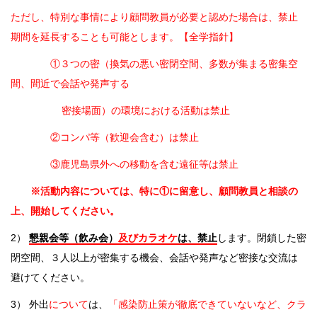
ただし、特別な事情により顧問教員が必要と認めた場合は、禁止
期間を延長することも可能とします。【全学指針】
①３つの密（換気の悪い密閉空間、多数が集まる密集空
間、間近で会話や発声する
密接場面）の環境における活動は禁止
②コンパ等（歓迎会含む）は禁止
③鹿児島県外への移動を含む遠征等は禁止
※活動内容については、特に
①に留意し、顧問教員と相談の
上、開始してください。
2）
懇親会等（飲み会）
及びカラオケ
は、禁止
します。閉鎖した密
閉空間、３人以上が密集する機会、会話や発声など密接な交流は
避けてください。
3） 外出
について
は、
「感染防止策が徹底できていないなど、クラ