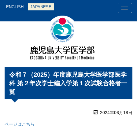
ENGLISH
JAPANESE
Toggl
naviga
令和７（2025）年度鹿児島大学医学部医学
科 第２年次学士編入学第１次試験合格者一
覧
2024年06月18日
ページはこちら