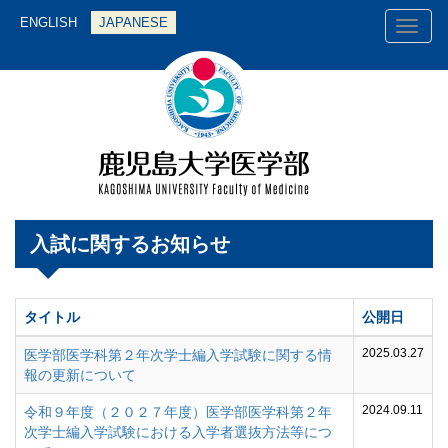
ENGLISH
JAPANESE
Toggl
naviga
入試に関するお知らせ
タイトル
公開日
2025.03.27
医学部医学科第２年次学士編入学試験に関する情
報の更新について
2024.09.11
令和９年度（２０２７年度）医学部医学科第２年
次学士編入学試験における入学者選抜方法等につ